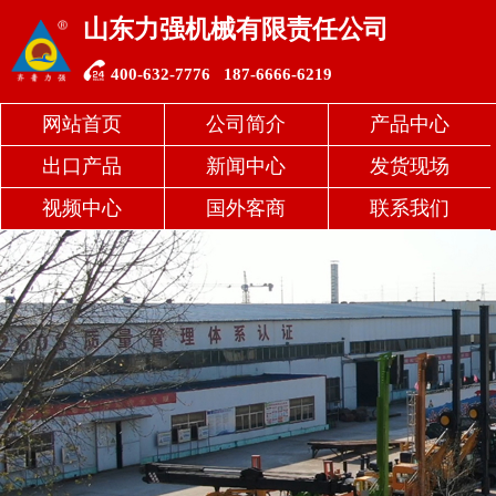
山东力强机械有限责任公司
关闭分类
400-632-7776 187-6666-6219
力
网站首页
公司简介
产品中心
出口产品
新闻中心
发货现场
强
视频中心
国外客商
联系我们
精
品
旋
挖
机
机