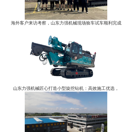
海外客户来访考察，山东力强机械现场验车试车顺利完成
山东力强机械匠心打造小型旋挖钻机：高效施工优选，