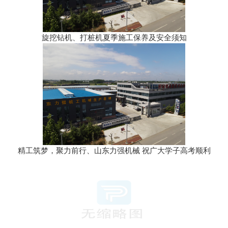
旋挖钻机、打桩机夏季施工保养及安全须知
精工筑梦，聚力前行、山东力强机械 祝广大学子高考顺利