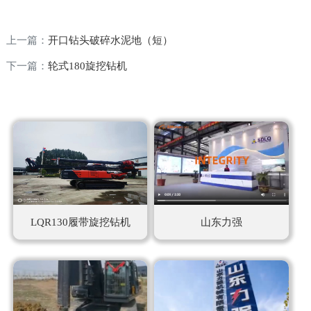
机
上一篇：
开口钻头破碎水泥地（短）
太
下一篇：
轮式180旋挖钻机
阳
能
光
伏
打
LQR130履带旋挖钻机
山东力强
桩
机
柴