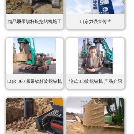
油
精品履带锁杆旋挖钻机施工
山东力强宣传片
锤
视频
打
桩
机
LQR-360 履带锁杆旋挖钻机
轮式180旋挖钻机 产品介绍