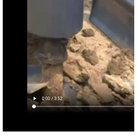
轮
式
旋
挖
机
螺
旋
打
桩