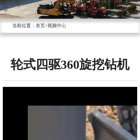
锁
杆
当前位置：
首页
>
视频中心
旋
挖
轮式四驱360旋挖钻机
机
履
带
旋
挖
机