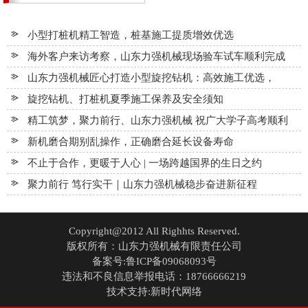
机
小型打桩机精工智造，桩基施工提质增效优选
太
海外客户来访考察，山东力强机械现场验车试车顺利完成
阳
山东力强机械匠心打造小型旋挖钻机：高效施工优选，
旋挖钻机、打桩机夏季施工保养及安全须知
能
精工筑梦，聚力前行、山东力强机械 祝广大学子高考顺利
光
新机磨合期别乱操作，正确磨合延长设备寿命
不止于合作，更暖于人心 | 一场跨越国界的生日之约
伏
聚力前行 笃行实干｜山东力强机械稳步奋进新征程
打
Copyright@2012 All Righhts Reserved.
桩
版权所有：山东力强机械有限责任公司
备案号:鲁ICP备09068093号
机
违法和不良信息举报电话：18766666219
技术支持:新时代网络
柴