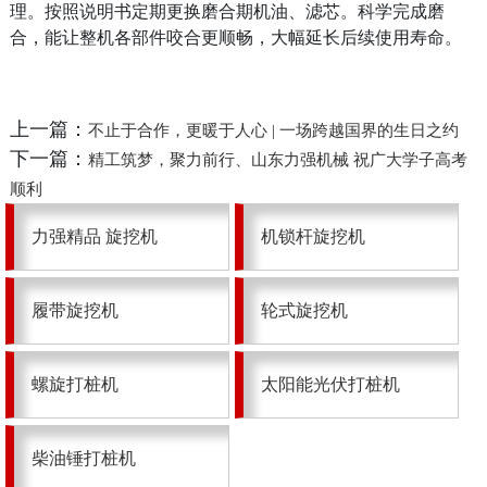
理。按照说明书定期更换磨合期机油、滤芯。科学完成磨
合，能让整机各部件咬合更顺畅，大幅延长后续使用寿命。
轮
式
上一篇：
不止于合作，更暖于人心 | 一场跨越国界的生日之约
旋
下一篇：
精工筑梦，聚力前行、山东力强机械 祝广大学子高考
顺利
挖
力强精品 旋挖机
机锁杆旋挖机
机
螺
履带旋挖机
轮式旋挖机
旋
螺旋打桩机
太阳能光伏打桩机
打
桩
柴油锤打桩机