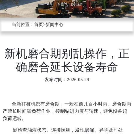
锁
杆
当前位置：
首页
>
新闻中心
旋
挖
新机磨合期别乱操作，正
机
确磨合延长设备寿命
履
发布时间：2026-05-29
带
全新打桩机都有磨合期，一般在前几百小时内
。磨合期内
旋
严禁长时间满负荷作业，控制钻进力度与转速，避免设备超
负荷运转。
挖
勤检查油液状态、连接螺丝，发现渗漏、异响及时处
机