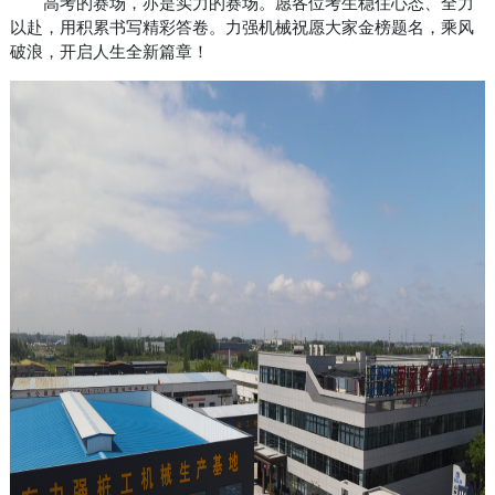
高考的赛场，亦是实力的赛场。愿各位考生稳住心态、全力
以赴，用积累书写精彩答卷。力强机械祝愿大家金榜题名，乘风
破浪，开启人生全新篇章！
轮
式
旋
挖
机
螺
旋
打
桩