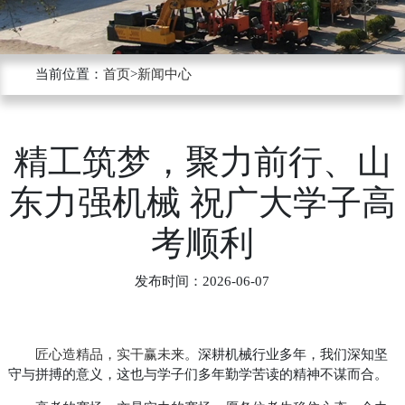
锁
杆
当前位置：
首页
>
新闻中心
旋
挖
精工筑梦，聚力前行、山
机
东力强机械 祝广大学子高
考顺利
履
带
发布时间：2026-06-07
旋
匠心造精品，实干赢未来。
深耕机械行业多年，我们深知坚
挖
守与拼搏的意义，这也与学子们多年勤学苦读的精神不谋而合。
机